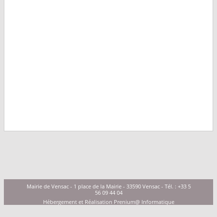
Mairie de Vensac - 1 place de la Mairie - 33590 Vensac - Tél. : +33 5
56 09 44 04
Hébergement et Réalisation
Prenium@ Informatique